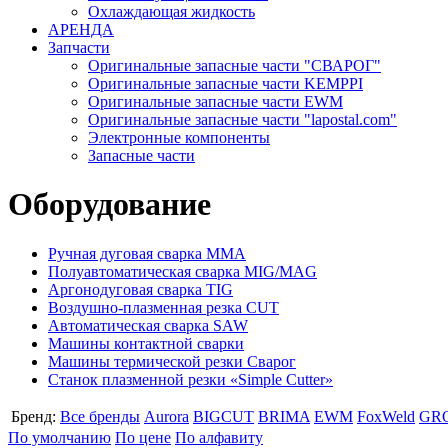
Охлаждающая жидкость
АРЕНДА
Запчасти
Оригинальные запасные части "СВАРОГ"
Оригинальные запасные части KEMPPI
Оригинальные запасные части EWM
Оригинальные запасные части "lapostal.com"
Электронные компоненты
Запасные части
Оборудование
Ручная дуговая сварка ММА
Полуавтоматическая сварка MIG/MAG
Аргонодуговая сварка TIG
Воздушно-плазменная резка CUT
Автоматическая сварка SAW
Машины контактной сварки
Машины термической резки Сварог
Станок плазменной резки «Simple Cutter»
Бренд:
Все бренды
Aurora
BIGCUT
BRIMA
EWM
FoxWeld
GR
По умолчанию
По цене
По алфавиту