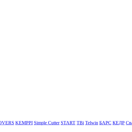
OVERS
KEMPPI
Simple Cutter
START
TBi
Telwin
БАРС
КЕДР
Св