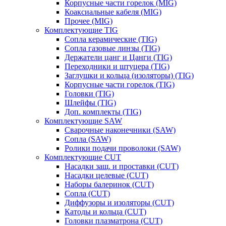
Корпусные части горелок (MIG)
Коаксиальные кабеля (MIG)
Прочее (MIG)
Комплектующие TIG
Сопла керамические (TIG)
Сопла газовые линзы (TIG)
Держатели цанг и Цанги (TIG)
Переходники и штуцера (TIG)
Заглушки и кольца (изоляторы) (TIG)
Корпусные части горелок (TIG)
Головки (TIG)
Шлейфы (TIG)
Доп. комплекты (TIG)
Комплектующие SAW
Сварочные наконечники (SAW)
Сопла (SAW)
Ролики подачи проволоки (SAW)
Комплектующие CUT
Насадки защ. и проставки (CUT)
Насадки целевые (CUT)
Наборы балеринок (CUT)
Сопла (CUT)
Диффузоры и изоляторы (CUT)
Катоды и кольца (CUT)
Головки плазматрона (CUT)