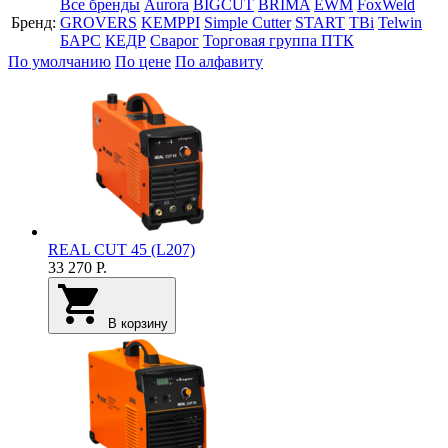
Все бренды
Aurora
BIGCUT
BRIMA
EWM
FoxWeld
Бренд:
GROVERS
KEMPPI
Simple Cutter
START
TBi
Telwin
БАРС
КЕДР
Сварог
Торговая группа ПТК
По умолчанию
По цене
По алфавиту
REAL CUT 45 (L207)
33 270
Р.
В корзину