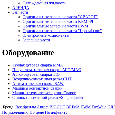
Охлаждающая жидкость
АРЕНДА
Запчасти
Оригинальные запасные части "СВАРОГ"
Оригинальные запасные части KEMPPI
Оригинальные запасные части EWM
Оригинальные запасные части "lapostal.com"
Электронные компоненты
Запасные части
Оборудование
Ручная дуговая сварка ММА
Полуавтоматическая сварка MIG/MAG
Аргонодуговая сварка TIG
Воздушно-плазменная резка CUT
Автоматическая сварка SAW
Машины контактной сварки
Машины термической резки Сварог
Станок плазменной резки «Simple Cutter»
Бренд:
Все бренды
Aurora
BIGCUT
BRIMA
EWM
FoxWeld
GR
По умолчанию
По цене
По алфавиту