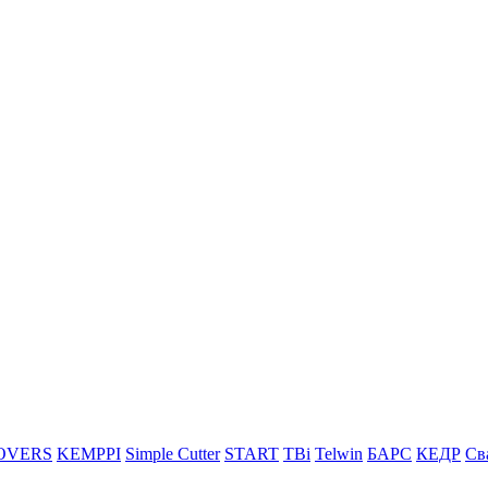
OVERS
KEMPPI
Simple Cutter
START
TBi
Telwin
БАРС
КЕДР
Св