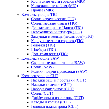
Корпусные части горелок (MIG)
Коаксиальные кабеля (MIG)
Прочее (MIG)
Комплектующие TIG
Сопла керамические (TIG)
Сопла газовые линзы (TIG)
Держатели цанг и Цанги (TIG)
Переходники и штуцера (TIG)
Заглушки и кольца (изоляторы) (TIG)
Корпусные части горелок (TIG)
Головки (TIG)
Шлейфы (TIG)
Доп. комплекты (TIG)
Комплектующие SAW
Сварочные наконечники (SAW)
Сопла (SAW)
Ролики подачи проволоки (SAW)
Комплектующие CUT
Насадки защ. и проставки (CUT)
Насадки целевые (CUT)
Наборы балеринок (CUT)
Сопла (CUT)
Диффузоры и изоляторы (CUT)
Катоды и кольца (CUT)
Головки плазматрона (CUT)