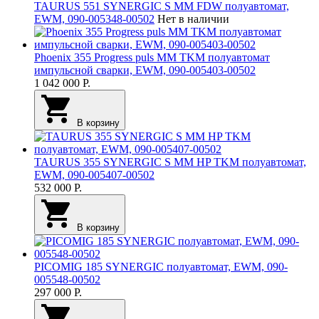
TAURUS 551 SYNERGIC S MM FDW полуавтомат,
EWM, 090-005348-00502
Нет в наличии
Phoenix 355 Progress puls MM TKM полуавтомат
импульсной сварки, EWM, 090-005403-00502
1 042 000
Р.
В корзину
TAURUS 355 SYNERGIC S MM HP TKM полуавтомат,
EWM, 090-005407-00502
532 000
Р.
В корзину
PICOMIG 185 SYNERGIC полуавтомат, EWM, 090-
005548-00502
297 000
Р.