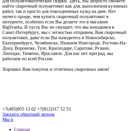
для
полуавтоматической
сварки. Здесь, Вы запросто сможете
найти сварочный
полуавтомат
как для, выполнения кузовных
работ, так и просто для повседневных нужд на даче. Нет
ничего проще, чем купить сварочный
полуавтомат
в
интернете, особенно если Вы делаете это в магазине
BigSvarka. И пусть
Вас не смущает, что мы находимся в
Санкт-Петербурге, мы с легкостью отправим, Вам сварочный
полуавтомат, даже если Вы
находитесь в Новосибирске,
Екатеринбурге, Челябинске, Нижнем Новгороде, Ростове-На-
Дону, Воронеже, Туле, Краснодаре, Саратове,
Резани
,
Липецке, Тюмени, Ярославле. Для нас нет преград, мы
работаем по всей России.
Хороших Вам покупок и отличных сварочных швов!
+7(495)
955 13 02
+7(812)
317 12 55
Заказать обратный звонок
Мы в
Главная