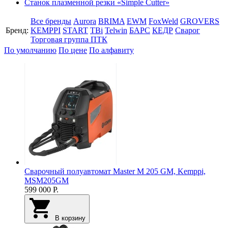
Станок плазменной резки «Simple Cutter»
Все бренды
Aurora
BRIMA
EWM
FoxWeld
GROVERS
Бренд:
KEMPPI
START
TBi
Telwin
БАРС
КЕДР
Сварог
Торговая группа ПТК
По умолчанию
По цене
По алфавиту
Сварочный полуавтомат Master M 205 GM, Kemppi,
MSM205GM
599 000
Р.
В корзину