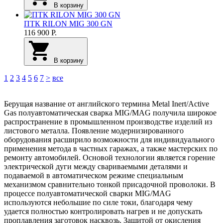
В корзину
ПТК RILON MIG 300 GN
116 900
Р.
В корзину
1
2
3
4
5
6
7
>
все
Берущая название от английского термина Metal Inert/Active
Gas полуавтоматическая сварка MIG/MAG получила широкое
распространение в промышленном производстве изделий из
листового металла. Появление модернизированного
оборудования расширило возможности для индивидуального
применения метода в частных гаражах, а также мастерских по
ремонту автомобилей. Основой технологии является горение
электрической дуги между свариваемыми деталями и
подаваемой в автоматическом режиме специальным
механизмом сравнительно тонкой присадочной проволоки. В
процессе полуавтоматической сварки MIG/MAG
используются небольшие по силе токи, благодаря чему
удается полностью контролировать нагрев и не допускать
проплавления заготовок насквозь. Защитой от окисления