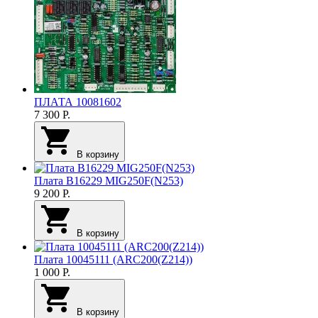
ПЛАТА 10081602
7 300
Р.
В корзину
Плата B16229 MIG250F(N253)
9 200
Р.
В корзину
Плата 10045111 (ARC200(Z214))
1 000
Р.
В корзину