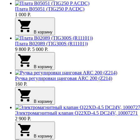
Плата B05051 (TIG250 P ACDC)
1 000
Р.
В корзину
Плата B02089 (TIG300S (R11101))
9 800
Р.
5 000
Р.
В корзину
Ручка регулировки цанговая ARC 200 (Z214)
160
Р.
В корзину
Электромагнитный клапан Q22XD-4.5 DC24V, 10007271
2 900
Р.
В корзину