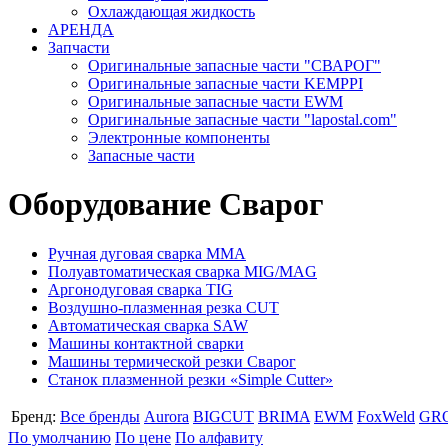
Охлаждающая жидкость
АРЕНДА
Запчасти
Оригинальные запасные части "СВАРОГ"
Оригинальные запасные части KEMPPI
Оригинальные запасные части EWM
Оригинальные запасные части "lapostal.com"
Электронные компоненты
Запасные части
Оборудование Сварог
Ручная дуговая сварка ММА
Полуавтоматическая сварка MIG/MAG
Аргонодуговая сварка TIG
Воздушно-плазменная резка CUT
Автоматическая сварка SAW
Машины контактной сварки
Машины термической резки Сварог
Станок плазменной резки «Simple Cutter»
Бренд:
Все бренды
Aurora
BIGCUT
BRIMA
EWM
FoxWeld
GR
По умолчанию
По цене
По алфавиту