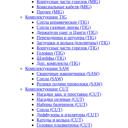
Корпусные части горелок (MIG)
Коаксиальные кабеля (MIG)
Прочее (MIG)
Комплектующие TIG
Сопла керамические (TIG)
Сопла газовые линзы (TIG)
Держатели цанг и Цанги (TIG)
Переходники и штуцера (TIG)
Заглушки и кольца (изоляторы) (TIG)
Корпусные части горелок (TIG)
Головки (TIG)
Шлейфы (TIG)
Доп. комплекты (TIG)
Комплектующие SAW
Сварочные наконечники (SAW)
Сопла (SAW)
Ролики подачи проволоки (SAW)
Комплектующие CUT
Насадки защ. и проставки (CUT)
Насадки целевые (CUT)
Наборы балеринок (CUT)
Сопла (CUT)
Диффузоры и изоляторы (CUT)
Катоды и кольца (CUT)
Головки плазматрона (CUT)