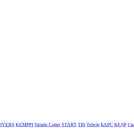
OVERS
KEMPPI
Simple Cutter
START
TBi
Telwin
БАРС
КЕДР
Св