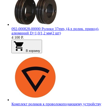
092-000828-00000 Ролики 37mm, (4-х ролик. привод),
алюминий D=1,0/1,2 мм(2 шт)
4 100
Р.
В корзину
Комплект роликов к проволокоподающему устройству