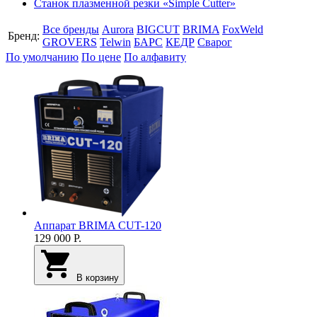
Станок плазменной резки «Simple Cutter»
Все бренды
Aurora
BIGCUT
BRIMA
FoxWeld
Бренд:
GROVERS
Telwin
БАРС
КЕДР
Сварог
По умолчанию
По цене
По алфавиту
Аппарат BRIMA CUT-120
129 000
Р.
В корзину