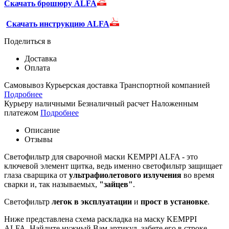
Скачать брошюру ALFA
Скачать инструкцию ALFA
Поделиться в
Доставка
Оплата
Самовывоз
Курьерская доставка
Транспортной компанией
Подробнее
Курьеру наличными
Безналичный расчет
Наложенным
платежом
Подробнее
Описание
Отзывы
Светофильтр для сварочной маски KEMPPI ALFA - это
ключевой элемент щитка, ведь именно светофильтр защищает
глаза сварщика от
ультрафиолетового
излучения
во время
сварки и, так называемых,
"зайцев"
.
Светофильтр
легок в эксплуатации
и
прост в установке
.
Ниже представлена схема раскладка на маску KEMPPI
ALFA. Найдите нужный Вам артикул, забете его в строке