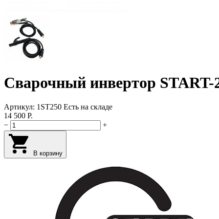
Сварочный инвертор START-
Артикул:
1ST250
Есть на складе
14 500
Р.
−
+
В корзину