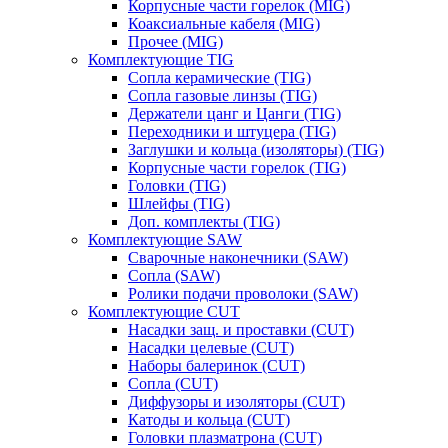
Корпусные части горелок (MIG)
Коаксиальные кабеля (MIG)
Прочее (MIG)
Комплектующие TIG
Сопла керамические (TIG)
Сопла газовые линзы (TIG)
Держатели цанг и Цанги (TIG)
Переходники и штуцера (TIG)
Заглушки и кольца (изоляторы) (TIG)
Корпусные части горелок (TIG)
Головки (TIG)
Шлейфы (TIG)
Доп. комплекты (TIG)
Комплектующие SAW
Сварочные наконечники (SAW)
Сопла (SAW)
Ролики подачи проволоки (SAW)
Комплектующие CUT
Насадки защ. и проставки (CUT)
Насадки целевые (CUT)
Наборы балеринок (CUT)
Сопла (CUT)
Диффузоры и изоляторы (CUT)
Катоды и кольца (CUT)
Головки плазматрона (CUT)