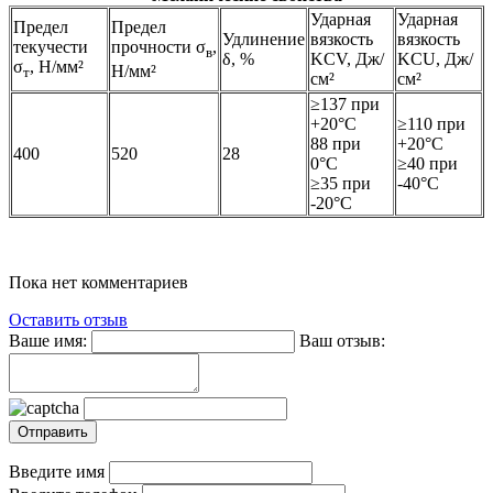
Ударная
Ударная
Предел
Предел
Удлинение
вязкость
вязкость
текучести
прочности σ
,
в
δ, %
KCV, Дж/
KCU, Дж/
σ
, Н/мм²
Н/мм²
т
см²
см²
≥137 при
+20°С
≥110 при
88 при
+20°С
400
520
28
0°С
≥40 при
≥35 при
-40°С
-20°С
Пока нет комментариев
Оставить отзыв
Ваше имя:
Ваш отзыв:
Введите имя