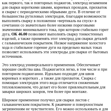
как первого, так и повторных поджигов, электрод незаменим
для сварки короткими швами, корневых проходов, прихваток
и сварке с периодическими обрывами дуги. В отличие от
большинства рутиловых электродов, благодаря возможности
выполнять сварку в положении «вертикаль на спуск» в
сочетании со значительно более низкими пороговыми
значениями минимального тока, при котором стабильно горит
дуга,
ОК 46.00
позволяют выполнять сварку тонкостенных
изделий, а также применять этот электрод для сварки деталей
с гальваническим покрытием. Низкое напряжение холостого
хода и стабильное горение дуги на предельно малых токах
позволяет использовать эти электроды для сварки от бытовых
источников.
Это электрод универсального применения. Обеспечивает
хорошие свойства шва. Поджигается легко, в том числе и при
повторном поджигании. Идеально подходят для швов
корневых и коротких , а также для прихваток. Сварка с
помощью электродов этого вида отличается сниженным
тепловложением, что делает его более привлекательным для
заварки широких зазоров, тем более при монтаже.
Широкое применение получил для сварки листов с
гальваническим покрытием. К ржавчине и поверхностным
загрязнениям не чувствителен. Его можно использовать и для