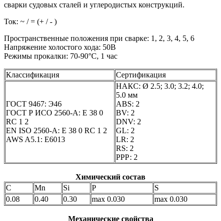
сварки судовых сталей и углеродистых конструкций.
Ток: ~ / = (+ / - )
Пространственные положения при сварке: 1, 2, 3, 4, 5, 6
Напряжение холостого хода: 50В
Режимы прокалки: 70-90°С, 1 час
Классификация
Сертификация
НАКС: Ø 2.5; 3.0; 3.2; 4.0;
5.0 мм
ГОСТ 9467: Э46
ABS: 2
ГОСТ Р ИСО 2560-A: E 38 0
BV: 2
RC 1 2
DNV: 2
EN ISO 2560-A: E 38 0 RC 1 2
GL: 2
AWS A5.1: E6013
LR: 2
RS: 2
РРР: 2
Химический состав
С
Mn
Si
P
S
0.08
0.40
0.30
max 0.030
max 0.030
Механические свойства