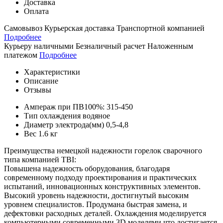
Доставка
Оплата
Самовывоз
Курьерская доставка
Транспортной компанией
Подробнее
Курьеру наличными
Безналичный расчет
Наложенным
платежом
Подробнее
Характеристики
Описание
Отзывы
Ампераж при ПВ100%:
315-450
Тип охлаждения
водяное
Диаметр электрода(мм)
0,5-4,8
Вес
1.6 кг
Преимущества
немецкой
надежности
горелок
сварочного
типа
компанией
TBI
:
Повышена
надежность
оборудования
,
благодаря
современному
подходу
проектирования
и
практических
испытаний
,
инновационных
конструктивных
элементов
.
Высокий
уровень
надежности
,
достигнутый
высоким
уровнем
специалистов
.
Продумана
быстрая
замена
,
и
дефектовки
расходных
деталей
.
Охлаждения
моделируется
компьютерными
современными
3D
моделями
что
достигается