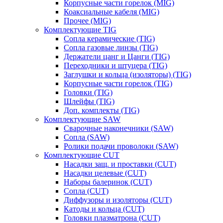
Корпусные части горелок (MIG)
Коаксиальные кабеля (MIG)
Прочее (MIG)
Комплектующие TIG
Сопла керамические (TIG)
Сопла газовые линзы (TIG)
Держатели цанг и Цанги (TIG)
Переходники и штуцера (TIG)
Заглушки и кольца (изоляторы) (TIG)
Корпусные части горелок (TIG)
Головки (TIG)
Шлейфы (TIG)
Доп. комплекты (TIG)
Комплектующие SAW
Сварочные наконечники (SAW)
Сопла (SAW)
Ролики подачи проволоки (SAW)
Комплектующие CUT
Насадки защ. и проставки (CUT)
Насадки целевые (CUT)
Наборы балеринок (CUT)
Сопла (CUT)
Диффузоры и изоляторы (CUT)
Катоды и кольца (CUT)
Головки плазматрона (CUT)