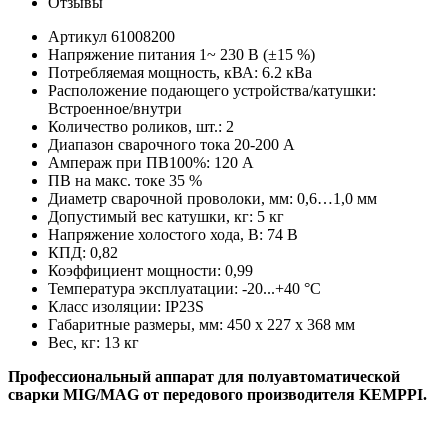
Отзывы
Артикул
61008200
Напряжение питания
1~ 230 В (±15 %)
Потребляемая мощность, кВА:
6.2 кВа
Расположение подающего устройства/катушки:
Встроенное/внутри
Количество роликов, шт.:
2
Диапазон сварочного тока
20-200 А
Ампераж при ПВ100%:
120 А
ПВ на макс. токе
35 %
Диаметр сварочной проволоки, мм:
0,6…1,0 мм
Допустимый вес катушки, кг:
5 кг
Напряжение холостого хода, В:
74 В
КПД:
0,82
Коэффициент мощности:
0,99
Температура эксплуатации:
-20...+40 °C
Класс изоляции:
IP23S
Габаритные размеры, мм:
450 x 227 x 368 мм
Вес, кг:
13 кг
Профессиональный аппарат для полуавтоматической
сварки MIG/MAG от передового производителя KEMPPI.