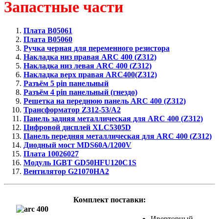
Запастные части
Плата B05061
Плата B05060
Ручка черная для переменного резистора
Накладка низ правая ARC 400 (Z312)
Накладка низ левая ARC 400 (Z312)
Накладка верх правая ARC400(Z312)
Разъём 5 pin панельный
Разъём 4 pin панельный (гнездо)
Решетка на переднюю панель ARC 400 (Z312)
Трансформатор Z312-53/A2
Панель задняя металлическая для ARC 400 (Z312)
Цифровой дисплей XLC5305D
Панель передняя металлическая для ARC 400 (Z312)
Диодный мост MDS60A/1200V
Плата 10026027
Модуль IGBT GD50HFU120C1S
Вентилятор G21070HA2
Комплект поставки:
Иверторный