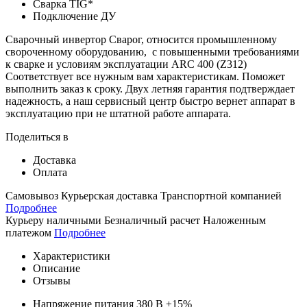
Сварка TIG*
Подключение ДУ
Сварочный
инвертор
Сварог
,
относится
промышленному
свороченному
оборудованию
,
с
повышенными
требованиями
к
сварке
и
условиям
эксплуатации
ARC 400 (Z312)
Соответствует
все
нужным
вам
характеристикам
.
Поможет
выполнить
заказ
к
сроку
.
Двух
летняя
гарантия
подтверждает
надежность
,
а
наш
сервисный
центр
быстро
вернет
аппарат
в
эксплуатацию
при
не
штатной
работе
аппарата
.
Поделиться в
Доставка
Оплата
Самовывоз
Курьерская доставка
Транспортной компанией
Подробнее
Курьеру наличными
Безналичный расчет
Наложенным
платежом
Подробнее
Характеристики
Описание
Отзывы
Напряжение питания
380 В ±15%