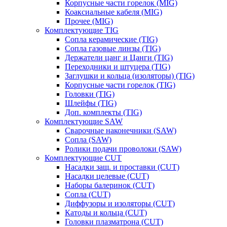
Корпусные части горелок (MIG)
Коаксиальные кабеля (MIG)
Прочее (MIG)
Комплектующие TIG
Сопла керамические (TIG)
Сопла газовые линзы (TIG)
Держатели цанг и Цанги (TIG)
Переходники и штуцера (TIG)
Заглушки и кольца (изоляторы) (TIG)
Корпусные части горелок (TIG)
Головки (TIG)
Шлейфы (TIG)
Доп. комплекты (TIG)
Комплектующие SAW
Сварочные наконечники (SAW)
Сопла (SAW)
Ролики подачи проволоки (SAW)
Комплектующие CUT
Насадки защ. и проставки (CUT)
Насадки целевые (CUT)
Наборы балеринок (CUT)
Сопла (CUT)
Диффузоры и изоляторы (CUT)
Катоды и кольца (CUT)
Головки плазматрона (CUT)