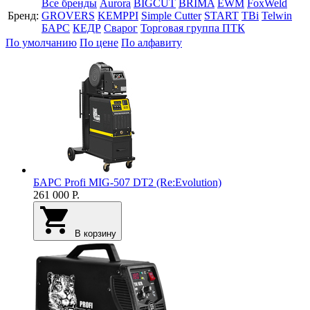
Все бренды
Aurora
BIGCUT
BRIMA
EWM
FoxWeld
Бренд:
GROVERS
KEMPPI
Simple Cutter
START
TBi
Telwin
БАРС
КЕДР
Сварог
Торговая группа ПТК
По умолчанию
По цене
По алфавиту
БАРС Profi MIG-507 DT2 (Re:Evolution)
261 000
Р.
В корзину