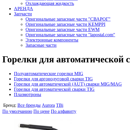
Охлаждающая жидкость
АРЕНДА
Запчасти
Оригинальные запасные части "СВАРОГ"
Оригинальные запасные части KEMPPI
Оригинальные запасные части EWM
Оригинальные запасные части "lapostal.com"
Электронные компоненты
Запасные части
Горелки для автоматической 
Полуавтоматические горелки MIG
Горелки для аргонодуговой сварки TIG
Горелки для автоматической (AUT) сварки MIG/MAG
Горелки для автоматической сварки TIG
Плазмотроны
Бренд:
Все бренды
Aurora
TBi
По умолчанию
По цене
По алфавиту