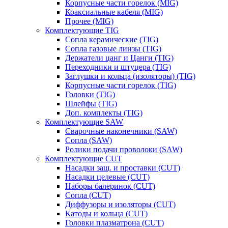
Корпусные части горелок (MIG)
Коаксиальные кабеля (MIG)
Прочее (MIG)
Комплектующие TIG
Сопла керамические (TIG)
Сопла газовые линзы (TIG)
Держатели цанг и Цанги (TIG)
Переходники и штуцера (TIG)
Заглушки и кольца (изоляторы) (TIG)
Корпусные части горелок (TIG)
Головки (TIG)
Шлейфы (TIG)
Доп. комплекты (TIG)
Комплектующие SAW
Сварочные наконечники (SAW)
Сопла (SAW)
Ролики подачи проволоки (SAW)
Комплектующие CUT
Насадки защ. и проставки (CUT)
Насадки целевые (CUT)
Наборы балеринок (CUT)
Сопла (CUT)
Диффузоры и изоляторы (CUT)
Катоды и кольца (CUT)
Головки плазматрона (CUT)