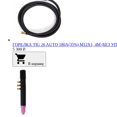
ГОРЕЛКА TIG 26 AUTO 180A(35%) M12X1, 4M (БЕ
5 300
Р.
В корзину